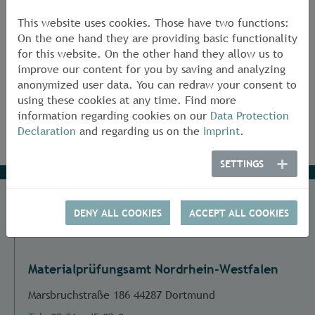
This website uses cookies. Those have two functions:
On the one hand they are providing basic functionality
Back
for this website. On the other hand they allow us to
improve our content for you by saving and analyzing
anonymized user data. You can redraw your consent to
using these cookies at any time. Find more
information regarding cookies on our
Data Protection
Declaration
and regarding us on the
Imprint
.
SETTINGS
DENY ALL COOKIES
ACCEPT ALL COOKIES
Address
Materialprüfungsamt Nordrhein-Westfalen
Marsbruchstraße 186 44287 Dortmund