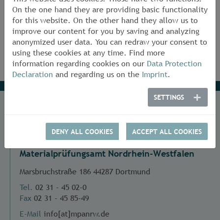
Back
On the one hand they are providing basic functionality
for this website. On the other hand they allow us to
improve our content for you by saving and analyzing
anonymized user data. You can redraw your consent to
using these cookies at any time. Find more
information regarding cookies on our
Data Protection
Declaration
and regarding us on the
Imprint
.
SETTINGS
Address
DENY ALL COOKIES
ACCEPT ALL COOKIES
Materialprüfungsamt Nordrhein-Westfalen
Marsbruchstraße 186 44287 Dortmund
Tel.
02 31 - 45 02-0
Fax
02 31 - 45 85-49
E-Mail
info[at]mpanrw.de