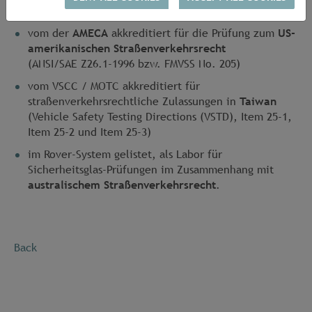
vom
KBA
als Technischer Dienst benannt
vom der
AMECA
akkreditiert für die Prüfung zum
US-
amerikanischen Straßenverkehrsrecht
(ANSI/SAE Z26.1-1996 bzw. FMVSS No. 205)
vom VSCC / MOTC akkreditiert für
straßenverkehrsrechtliche Zulassungen in
Taiwan
(Vehicle Safety Testing Directions (VSTD), Item 25-1,
Item 25-2 und Item 25-3)
im Rover-System gelistet, als Labor für
Sicherheitsglas-Prüfungen im Zusammenhang mit
australischem Straßenverkehrsrecht
.
Back