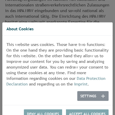
internationalen straßenverkehrsrechtlichen Zulassungen
in das MPA NRW eingebunden und sowohl national als
auch international tätig. Die Einrichtung des MPA NRW
besitzt eine weltweit anerkannte Expertise für die
Zulassungsprüfung von Fahrzeugglas und ist dabei auch
About Cookies
führend im Bereich der Fahrzeug-Kunststoffverglasung.
This website uses cookies. Those have two functions:
Das Dezernat „Sicherheitsglas (Technischer Dienst des
On the one hand they are providing basic functionality
KBA)“ eines von zahlreichen spezialisierten Prüf-,
for this website. On the other hand they allow us to
Überwachungs- und Zertifizierungsgebieten im MPA
improve our content for you by saving and analyzing
NRW, im Unternehmen jedoch als einziger Bereich der
anonymized user data. You can redraw your consent to
straßenverkehrsrechtlichen Fahrzeugzulassung tätig.
using these cookies at any time. Find more
information regarding cookies on our
Data Protection
Im Rahmen von internationalen Zulassungen ist es der
Declaration
and regarding us on the
Imprint
.
führende Technische Dienst des Kraftfahrt-Bundesamt
(KBA) für die Kfz-Verglasung. Das Labor für
Sicherheitsglas ist konkret
SETTINGS
akkreditiert von der
DAAkS
(insbesondere für
Prüfungen nach UN-R43 und § 22a StVZO TA Nr. 29)
DENY ALL COOKIES
ACCEPT ALL COOKIES