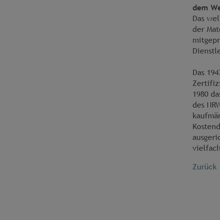
dem We
Das wel
der Mat
mitgepr
Dienstl
Das 194
Zertifi
1980 da
des NRW
kaufmän
Kostend
ausgeri
vielfac
Zurück