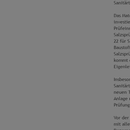
Sanitär
Das Mat
investi
Prüfein
Salzspr
22 für 
Baustof
Salzspr
kommt e
Eigenle
Insbeso
Sanitär
neuen T
Anlage 
Prüfung
Vor der
mit all