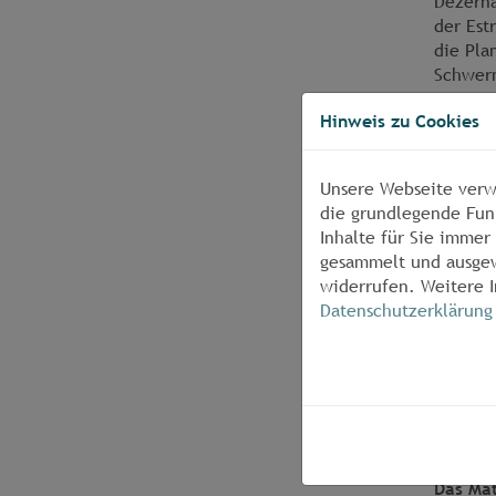
Dezerna
der Est
die Pla
Schwerm
einer V
Hinweis zu Cookies
versorg
zugleic
Unsere Webseite verw
Für die
die grundlegende Fun
Inhalte für Sie imme
DIN 
gesammelt und ausgew
DIN 
widerrufen. Weitere I
und 
Datenschutzerklärung
DIN 
Kunst
einschl
Das Mat