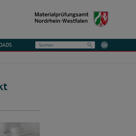
OADS
EN
kt