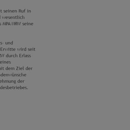
t seinen Ruf in
d wesentlich
as MPA NRW seine
s- und
 Erwitte wird seit
RW durch Erlass
eines
it dem Ziel der
undenwünsche
nehmung der
ndesbetriebes.