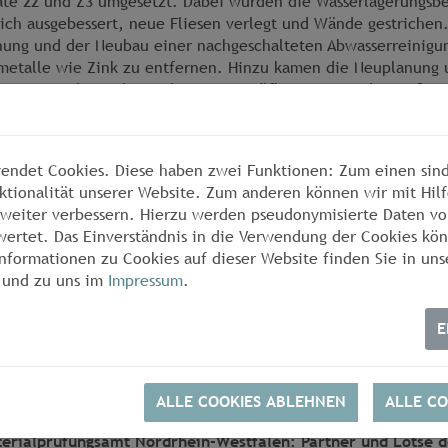
te 22 und Z3 umgesetzt. Dabei wurden die Wasserlagerungsbe
rich ausgebessert, neue Fliesen verlegt und Wände gestrichen
nung und der Neubau einer nachgeschalteten Abwasserreinigu
etalle wie Zink zu entfernen. Hinzu kamen die Neuplanung
E-Wasseranlage, die auch weitere Prüfkammern in der großen 
t, was zu einer Reduzierung der aktiven Elemente von vier a
h einer besseren Bedienbarkeit führte.
endet Cookies. Diese haben zwei Funktionen: Zum einen sind 
 Prüfung mit der neuen Salzsprühnebelkammer sind die Norm
ktionalität unserer Website. Zum anderen können wir mit Hilf
r weiter verbessern. Hierzu werden pseudonymisierte Daten v
EN 17025 (Qualitätssicherung für die Normen),
ertet. Das Einverständnis in die Verwendung der Cookies kön
EN ISO 9227 (Grundlage für die DIN EN 1670 und somit relevant 
nformationen zu Cookies auf dieser Website finden Sie in uns
Baubeschläge) sowie
und zu uns im
Impressum
.
EN 248 (Sanitärarmaturen – Anforderungen an elektrolytische 
stoffteilen)
E
ägig und maßgeblich.
ALLE COOKIES ABLEHNEN
ALLE CO
erialprüfungsamt Nordrhein-Westfalen: Partner und Lotse 