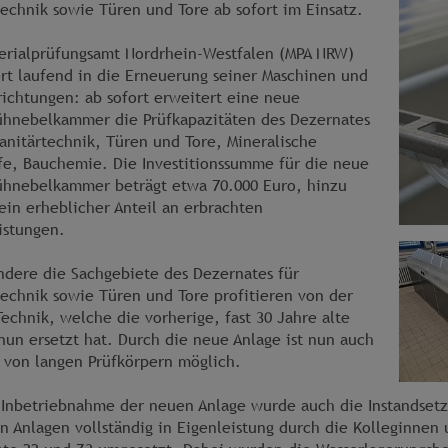
technik sowie Türen und Tore ab sofort im Einsatz.
erialprüfungsamt Nordrhein-Westfalen (MPA NRW)
ert laufend in die Erneuerung seiner Maschinen und
richtungen: ab sofort erweitert eine neue
ühnebelkammer die Prüfkapazitäten des Dezernates
Sanitärtechnik, Türen und Tore, Mineralische
fe, Bauchemie. Die Investitionssumme für die neue
ühnebelkammer beträgt etwa 70.000 Euro, hinzu
in erheblicher Anteil an erbrachten
istungen.
ndere die Sachgebiete des Dezernates für
technik sowie Türen und Tore profitieren von der
echnik, welche die vorherige, fast 30 Jahre alte
nun ersetzt hat. Durch die neue Anlage ist nun auch
 von langen Prüfkörpern möglich.
 Inbetriebnahme der neuen Anlage wurde auch die Instandset
en Anlagen vollständig in Eigenleistung durch die Kolleginnen