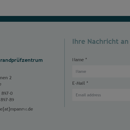
Ihre Nachricht an
randprüfzentrum
Name
*
änen 2
E-Mail
*
e
- 897-0
 897-89
te[at]mpanrw.de