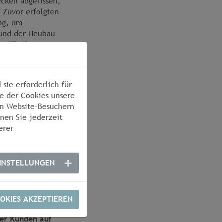
cken abgerissen,
. Zuvor erfolgten
ng, um
 und der Neubau
Prüfhalle
uf eine Pumpe und
sie erforderlich für
en nach
e der Cookies unsere
on Website-Besuchern
nen Sie jederzeit
für alle Schlösser
erer
NiCr-Überzüge von
INSTELLUNGEN
OKIES AKZEPTIEREN
der Kunden auf