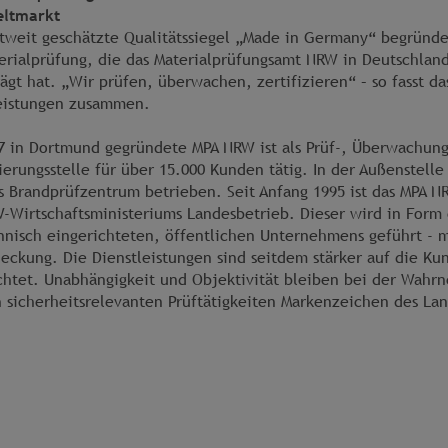
ltmarkt
tweit geschätzte Qualitätssiegel „Made in Germany“ begründe
erialprüfung, die das Materialprüfungsamt NRW in Deutschlan
ägt hat. „Wir prüfen, überwachen, zertifizieren“ – so fasst d
eistungen zusammen.
7 in Dortmund gegründete MPA NRW ist als Prüf-, Überwachung
zierungsstelle für über 15.000 Kunden tätig. In der Außenstelle
s Brandprüfzentrum betrieben. Seit Anfang 1995 ist das MPA N
-Wirtschaftsministeriums Landesbetrieb. Dieser wird in Form 
nisch eingerichteten, öffentlichen Unternehmens geführt - m
eckung. Die Dienstleistungen sind seitdem stärker auf die K
chtet. Unabhängigkeit und Objektivität bleiben bei der Wahr
h sicherheitsrelevanten Prüftätigkeiten Markenzeichen des La