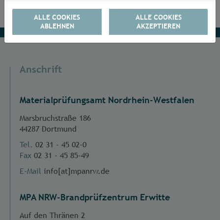
ALLE COOKIES
ALLE COOKIES
ABLEHNEN
AKZEPTIEREN
Anschrift
Materialprüfungsamt Nordrhein-Westfalen
Marsbruchstraße 186
44287 Dortmund
Tel.
02 31 - 45 02-0
Fax
02 31 - 45 85-49
E-Mail
info[at]mpanrw.de
MPA NRW-Brandprüfzentrum Erwitte
Auf den Thränen 2