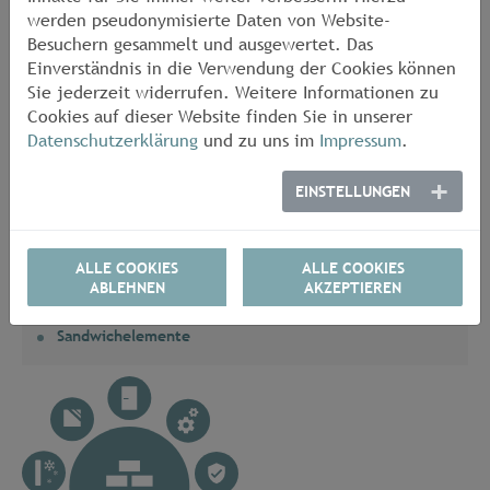
werden pseudonymisierte Daten von Website-
Besuchern gesammelt und ausgewertet. Das
Einverständnis in die Verwendung der Cookies können
Aktuelle Seiten Unterseiten
Sie jederzeit widerrufen. Weitere Informationen zu
Systemabgasanlagen
Cookies auf dieser Website finden Sie in unserer
Abwasserleitungen, -verbindungen
Datenschutzerklärung
und zu uns im
Impressum
.
Organische Analytik Und Ölbinder
EINSTELLUNGEN
Bituminöse Stoffe
Dach- Und Dichtungssysteme
ALLE COOKIES
ALLE COOKIES
Dichtungen Und Dichtsysteme
ABLEHNEN
AKZEPTIEREN
Kunststoffe
Sandwichelemente