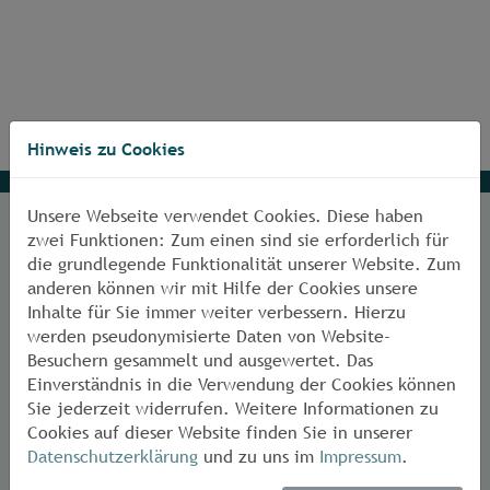
Hinweis zu Cookies
Unsere Webseite verwendet Cookies. Diese haben
zwei Funktionen: Zum einen sind sie erforderlich für
Anschrift
die grundlegende Funktionalität unserer Website. Zum
anderen können wir mit Hilfe der Cookies unsere
Inhalte für Sie immer weiter verbessern. Hierzu
Materialprüfungsamt Nordrhein-Westfalen
werden pseudonymisierte Daten von Website-
Besuchern gesammelt und ausgewertet. Das
Marsbruchstraße 186
Einverständnis in die Verwendung der Cookies können
44287 Dortmund
Sie jederzeit widerrufen. Weitere Informationen zu
Tel.
02 31 - 45 02-0
Cookies auf dieser Website finden Sie in unserer
Fax
02 31 - 45 85-49
Datenschutzerklärung
und zu uns im
Impressum
.