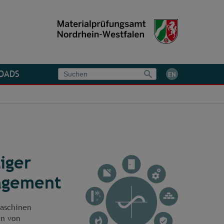
OADS
EN
iger
nagement
maschinen
en von