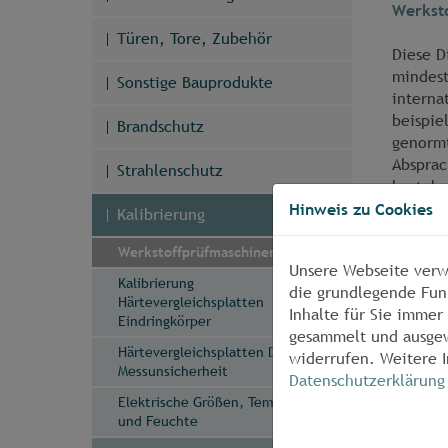
Werkst
Türen, Tore, Zubehör
Diese D
mindest
Sonstige Bauprodukte
interna
beispie
Brandschutz
genormt
Absprac
Strahlenschutz
besteh
Hinweis zu Cookies
Kalibrierung
Tätig w
Werkstoffprüfmaschinen
Überwac
Unsere Webseite verw
Kalibrierung
werden 
die grundlegende Fun
Härtevergleichsplatten
Inhalte für Sie imme
Eindringkörper
Die aus
gesammelt und ausgew
Härtevergleichsplatten Dateiabruf
der von
widerrufen. Weitere I
Messunsicherheit
DIN EN 
Datenschutzerklärung
Elektrische Größen, Temperatur
Kontak
und Feuchte