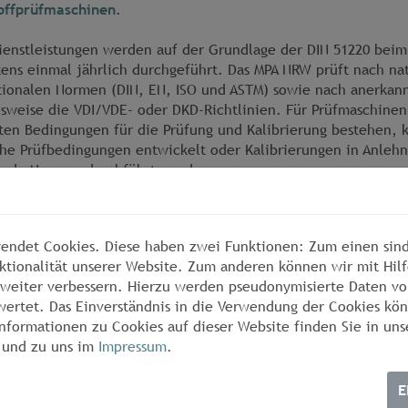
offprüfmaschinen
.
ienstleistungen werden auf der Grundlage der DIN 51220 bei
ens einmal jährlich durchgeführt. Das MPA NRW prüft nach na
tionalen Normen (DIN, EN, ISO und ASTM) sowie nach anerkann
lsweise die VDI/VDE- oder DKD-Richtlinien. Für Prüfmaschine
en Bedingungen für die Prüfung und Kalibrierung bestehen, 
he Prüfbedingungen entwickelt oder Kalibrierungen in Anleh
ende Normen durchführt werden.
ird das MPA NRW beim Kunden vor Ort oder im Prüflabor aufgr
hungsverträgen oder Einzelverträgen. Einstell- und kleinere
endet Cookies. Diese haben zwei Funktionen: Zum einen sind 
als Bestandteil einer Prüfung angesehen und daher nicht ges
ktionalität unserer Website. Zum anderen können wir mit Hilf
r weiter verbessern. Hierzu werden pseudonymisierte Daten v
gestellten Zeugnisse und Kalibrierscheine gelten uneingeschr
ertet. Das Einverständnis in die Verwendung der Cookies kön
 den einschlägigen Normen des Qualitätsmanagements DIN EN 
nformationen zu Cookies auf dieser Website finden Sie in uns
ISO/IEC 17025 geforderten Prüfmittelüberwachung.
und zu uns im
Impressum
.
t im MPA NRW
E