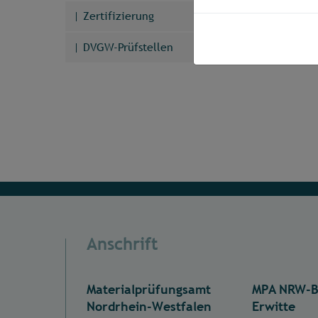
Zertifizierung
DVGW-Prüfstellen
Anschrift
Materialprüfungsamt
MPA NRW-B
Nordrhein-Westfalen
Erwitte