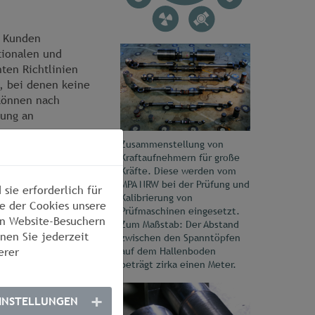
m Kunden
tionalen und
ten Richtlinien
n, bei denen keine
können nach
nung an
Zusammenstellung von
Kraftaufnehmern für große
Kräfte. Diese werden vom
und von
MPA NRW bei der Prüfung und
 Justagearbeiten
sie erforderlich für
Kalibrierung von
ondert berechnet.
e der Cookies unsere
Prüfmaschinen eingesetzt.
on Website-Besuchern
Zum Maßstab: Der Abstand
änkt als Nachweis
nen Sie jederzeit
zwischen den Spanntöpfen
ISO 9000ff und
auf dem Hallenboden
erer
beträgt zirka einen Meter.
INSTELLUNGEN