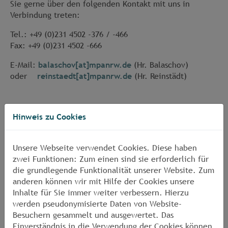
Sie gerne über den folgenden Kontakt mit uns in
Verbindung treten:
Tel.: +49 (0)231 4502 -376 / -466
Fax: +49 (0)231 4502 -666
E-Mail:
balaschov[at]mpanrw.de
(Hr. Balaschov)
oder
reinstaedt[at]mpanrw.de
(Hr. Reinstädt)
Hinweis zu Cookies
Unsere Webseite verwendet Cookies. Diese haben
zwei Funktionen: Zum einen sind sie erforderlich für
die grundlegende Funktionalität unserer Website. Zum
anderen können wir mit Hilfe der Cookies unsere
Inhalte für Sie immer weiter verbessern. Hierzu
werden pseudonymisierte Daten von Website-
Besuchern gesammelt und ausgewertet. Das
Einverständnis in die Verwendung der Cookies können